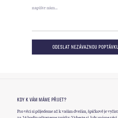
KDY K VÁM MÁME PŘIJET?
Pro věci si přijedeme až k vašim dveřím, špičkově je vyčis
za 24 hodin přivezeme zpátky. Vyberte si, kdy máme věci