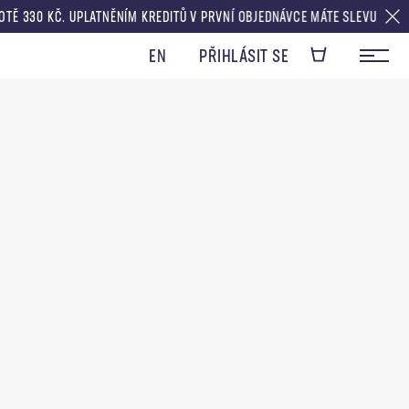
Ě 330 KČ. UPLATNĚNÍM KREDITŮ V PRVNÍ OBJEDNÁVCE MÁTE SLEVU V HOD
EN
PŘIHLÁSIT SE