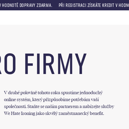
 HODNOTĚ DOPRAVY ZDARMA.
PŘI REGISTRACI ZÍSKÁTE KREDIT V HODNOT
Menu
RO FIRMY
V druhé polovině tohoto roku spustíme jednoduchý
online systém, který přizpůsobíme potřebám vaší
společnosti. Staňte se naším partnerem a nabízejte služby
We Hate Ironing jako skvělý zaměstnanecký benefit.