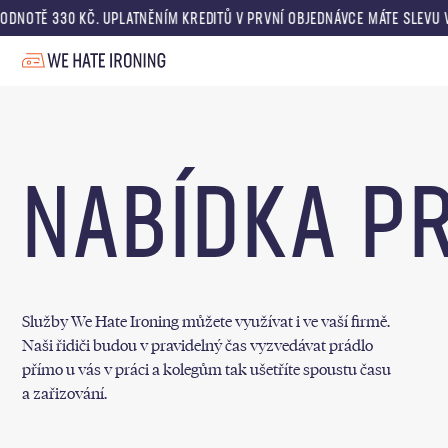
DNOTĚ 330 KČ. UPLATNĚNÍM KREDITŮ V PRVNÍ OBJEDNÁVCE MÁTE SLEVU V
NABÍDKA P
Služby We Hate Ironing můžete využívat i ve vaší firmě.
Naši řidiči budou v pravidelný čas vyzvedávat prádlo
přímo u vás v práci a kolegům tak ušetříte spoustu času
a zařizování.