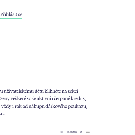
Přihlásit se
u uživatelskému účtu klikněte na sekci
eny veškeré vaše aktivní i čerpané kredity,
 je vždy 1 rok od nákupu dárkového poukazu,
zu.