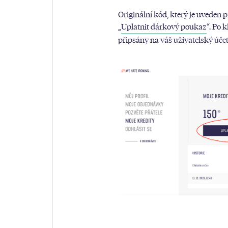
Originální kód, který je uveden
„
Uplatnit dárkový poukaz
“. Po 
připsány na váš uživatelský účet