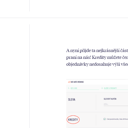
A nyní přijde ta nejkrásnější část
praní na nás! Kredity můžete če
objednávky nedosahuje výši všec