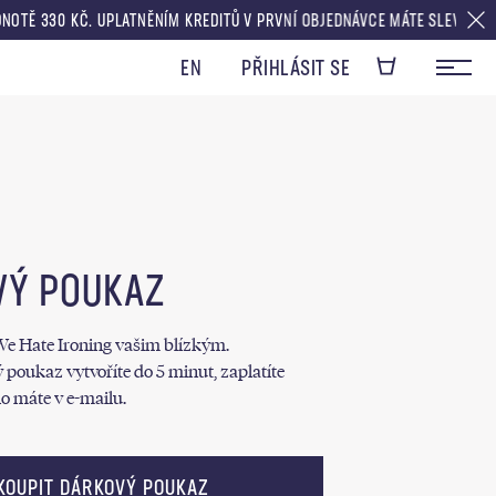
 330 KČ. UPLATNĚNÍM KREDITŮ V PRVNÍ OBJEDNÁVCE MÁTE SLEVU V HODN
EN
PŘIHLÁSIT SE
VÝ POUKAZ
We Hate Ironing vašim blízkým.
 poukaz vytvoříte do 5 minut, zaplatíte
o máte v e-mailu.
KOUPIT DÁRKOVÝ POUKAZ