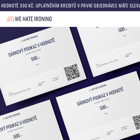
NOTĚ 330 KČ. UPLATNĚNÍM KREDITŮ V PRVNÍ OBJEDNÁVCE MÁTE SLEVU V 