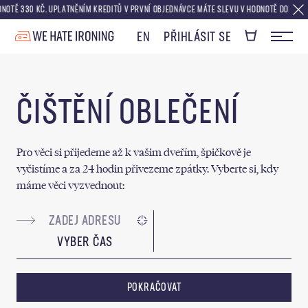
Ě 330 KČ. UPLATNĚNÍM KREDITŮ V PRVNÍ OBJEDNÁVCE MÁTE SLEVU V HODNOTĚ DOPRAVY ZD
EN
PŘIHLÁSIT SE
ČIŠTĚNÍ OBLEČENÍ
Pro věci si přijedeme až k vašim dveřím, špičkově je
vyčistíme a za 24 hodin přivezeme zpátky. Vyberte si, kdy
máme věci vyzvednout:
VYBER ČAS
POKRAČOVAT