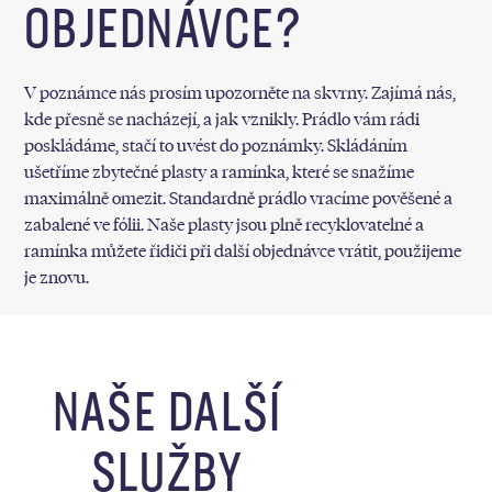
OBJEDNÁVCE?
V poznámce nás prosím upozorněte na skvrny. Zajímá nás,
kde přesně se nacházejí, a jak vznikly. Prádlo vám rádi
poskládáme, stačí to uvést do poznámky. Skládáním
ušetříme zbytečné plasty a ramínka, které se snažíme
maximálně omezit. Standardně prádlo vracíme pověšené a
zabalené ve fólii. Naše plasty jsou plně recyklovatelné a
ramínka můžete řidiči při další objednávce vrátit, použijeme
je znovu.
NAŠE DALŠÍ
SLUŽBY