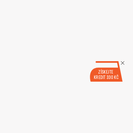
ZÍSKEJTE
KREDIT 330 KČ
+420 607 000 944
Po–Ne 7:00–21:00