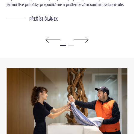
jednotlivé položky přepočítáme a pošleme vám souhrn ke kontrole.
sáz
ram
PŘEČÍST ČLÁNEK