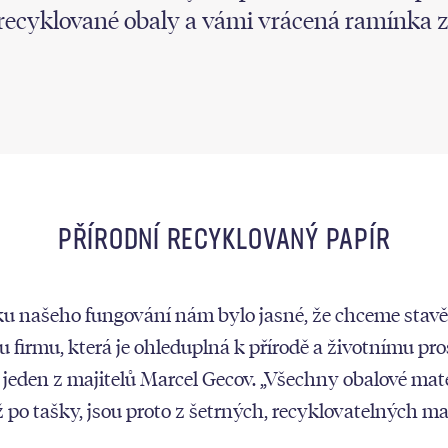
recyklované obaly a vámi vrácená ramínka 
PŘÍRODNÍ RECYKLOVANÝ PAPÍR
ku našeho fungování nám bylo jasné, že chceme stavě
u firmu, která je ohleduplná k přírodě a životnímu pros
 jeden z majitelů Marcel Gecov. „Všechny obalové mate
 po tašky, jsou proto z šetrných, recyklovatelných mat