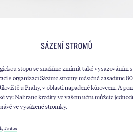
SÁZENÍ STROMŮ
ogickou stopu se snažíme zmírnit také vysazováním 
ráci s organizací Sázíme stromy měsíčně zasadíme 8
 Jíloviště u Prahy, v oblasti napadené kůrovcem. A p
ké vy: Nahrané kredity ve vašem účtu můžete jednod
právě ve vysázené stromky.
ok
,
Twitter