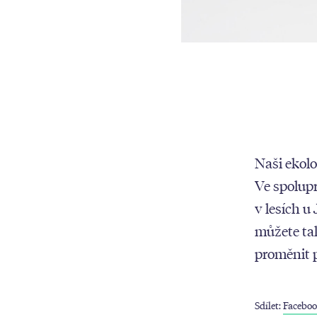
Naši ekol
Ve spolup
v lesích u
můžete ta
proměnit 
Sdílet:
Facebo