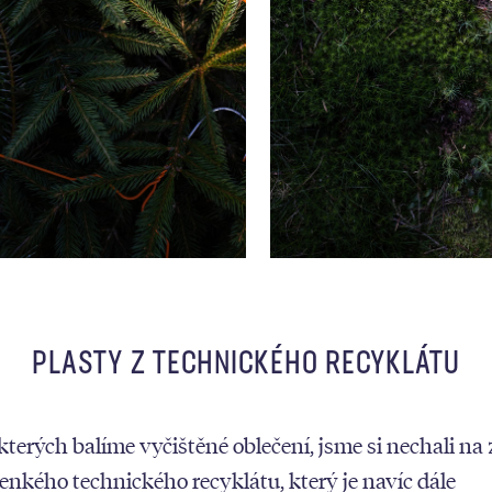
PLASTY Z TECHNICKÉHO RECYKLÁTU
o kterých balíme vyčištěné oblečení, jsme si nechali n
tenkého technického recyklátu, který je navíc dále