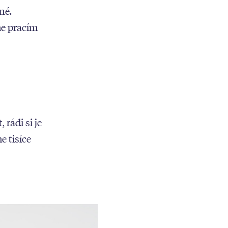
né.
me pracím
rádi si je
 tisíce