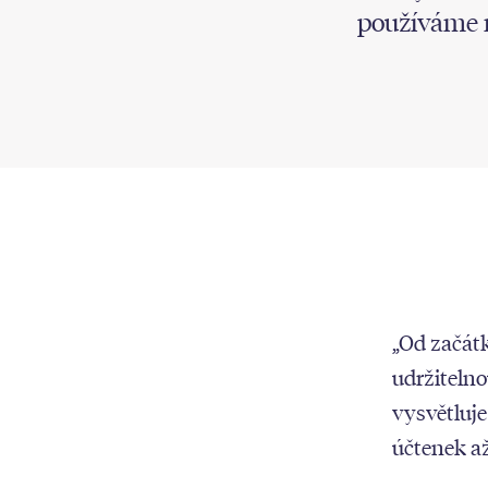
používáme 
„Od začát
udržitelno
vysvětluje
účtenek až