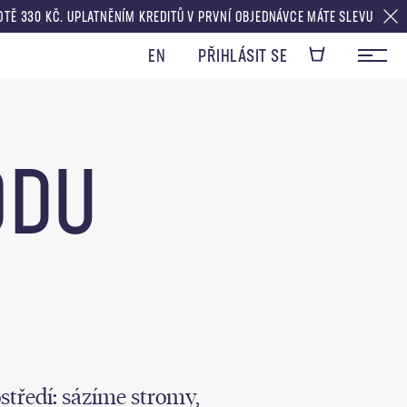
 KČ. UPLATNĚNÍM KREDITŮ V PRVNÍ OBJEDNÁVCE MÁTE SLEVU V HODNOTĚ D
EN
PŘIHLÁSIT SE
ODU
tředí: sázíme stromy,