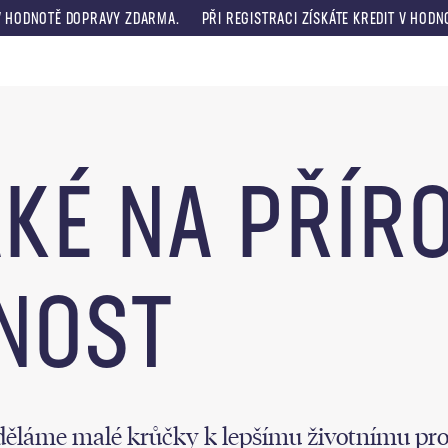
TĚ DOPRAVY ZDARMA.
PŘI REGISTRACI ZÍSKÁTE KREDIT V HODNOTĚ 330
Menu
AKÉ NA PŘÍR
LNOST
ěláme malé krůčky k lepšímu životnímu pros