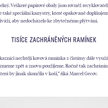
elný. Veškeré papírové obaly jsou rovněž recyklovatel
 také speciální kanystry, které opakovaně doplňuje
viváží, aby nedocházelo ke zbytečnému plýtvání.
TISÍCE ZACHRÁNĚNÝCH RAMÍNEK
azníci nechtějí kovová ramínka z čistírny dále využít, 
ezmeme zpět a znovu použijeme. Ročně tak zachráníme
terá by jinak skončila v koši,“ říká Marcel Gecov.