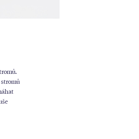
stromů.
0 stromů
omáhat
uše