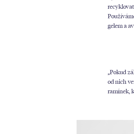
recyklovat
Používáme
gelem a a
„Pokud zák
od nich v
ramínek, k