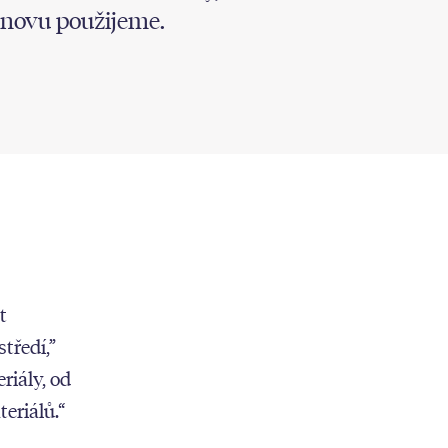
znovu použijeme.
t
tředí,”
riály, od
eriálů.“