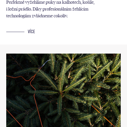
Perfektně vyžehlíme puky na kalhotech, košile,
i ložní prádlo. Díky profesionálním žehlícím
technologiím zvládneme cokoliv.
VÍCE