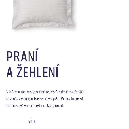
PRANÍ
A ŽEHLENÍ
Vaše prádlo vypereme, vyžehlíme a čisté
a voňavé ho přivezeme zpět. Poradíme si
i s povlečením nebo skvrnami.
VÍCE