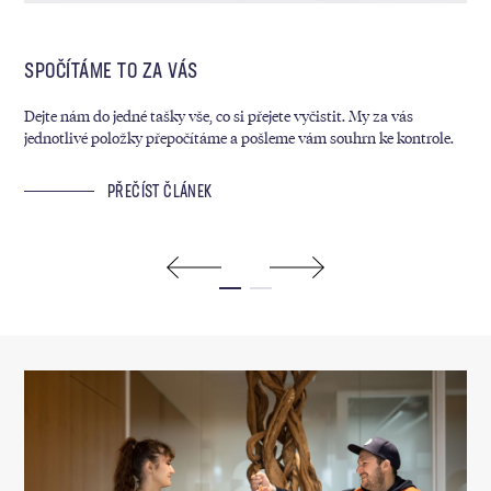
SPOČÍTÁME TO ZA VÁS
MY
Dejte nám do jedné tašky vše, co si přejete vyčistit. My za vás
Kaž
jednotlivé položky přepočítáme a pošleme vám souhrn ke kontrole.
sáz
ram
PŘEČÍST ČLÁNEK