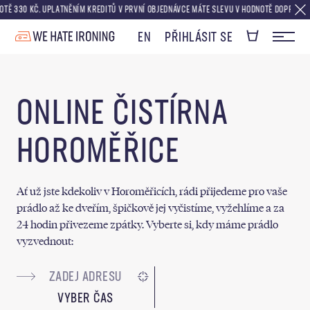
30 KČ. UPLATNĚNÍM KREDITŮ V PRVNÍ OBJEDNÁVCE MÁTE SLEVU V HODNOTĚ DOPRAVY ZDARM
EN
PŘIHLÁSIT SE
ONLINE ČISTÍRNA
HOROMĚŘICE
Ať už jste kdekoliv v Horoměřicích, rádi přijedeme pro vaše
prádlo až ke dveřím, špičkově jej vyčistíme, vyžehlíme a za
24 hodin přivezeme zpátky. Vyberte si, kdy máme prádlo
vyzvednout:
VYBER ČAS