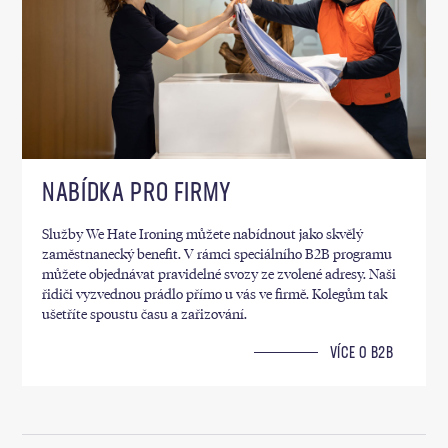
NABÍDKA PRO FIRMY
Služby We Hate Ironing můžete nabídnout jako skvělý
zaměstnanecký benefit. V rámci speciálního B2B programu
můžete objednávat pravidelné svozy ze zvolené adresy. Naši
řidiči vyzvednou prádlo přímo u vás ve firmě. Kolegům tak
ušetříte spoustu času a zařizování.
VÍCE O B2B