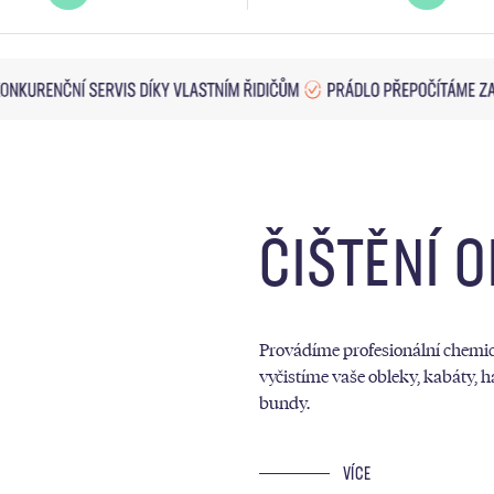
ČIŠTĚNÍ 
Provádíme profesionální chemick
vyčistíme vaše obleky, kabáty, h
bundy.
VÍCE