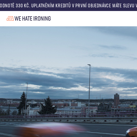
0 KČ. UPLATNĚNÍM KREDITŮ V PRVNÍ OBJEDNÁVCE MÁTE SLEVU V HODNOTĚ 