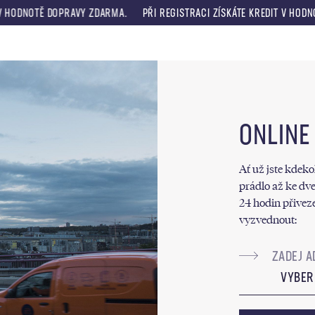
DOPRAVY ZDARMA.
PŘI REGISTRACI ZÍSKÁTE KREDIT V HODNOTĚ 330 KČ
Menu
ONLINE
Ať už jste kdeko
prádlo až ke dve
24 hodin přivez
vyzvednout:
VYBER