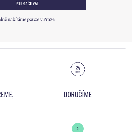
POKRAČOVAT
lně nabízíme pouze v Praze
REME,
DORUČÍME
4.