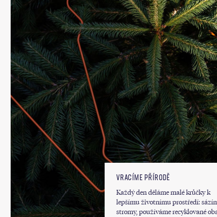
VRACÍME PŘÍRODĚ
Každý den děláme malé krůčky k
lepšímu životnímu prostředí: sází
stromy, používáme recyklované oba