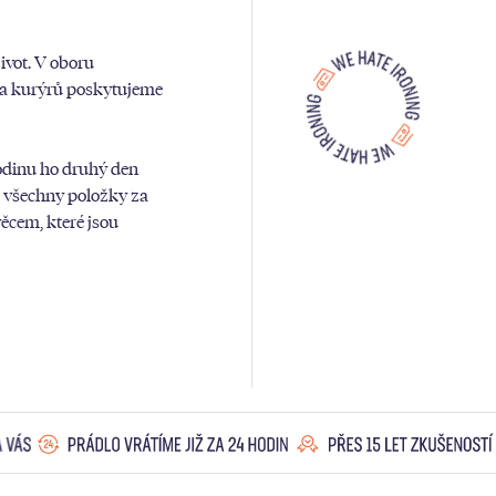
vot. V oboru
k a kurýrů poskytujeme
odinu ho druhý den
a všechny položky za
ěcem, které jsou