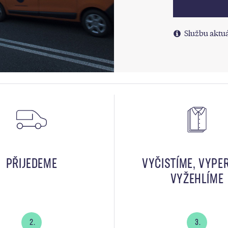
Službu aktuá
PŘIJEDEME
VYČISTÍME, VYPE
VYŽEHLÍME
2.
3.