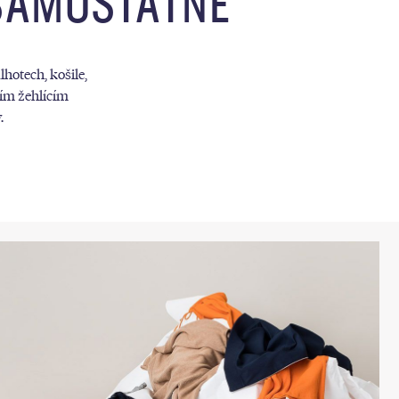
SAMOSTATNĚ
hotech, košile,
ním žehlícím
.