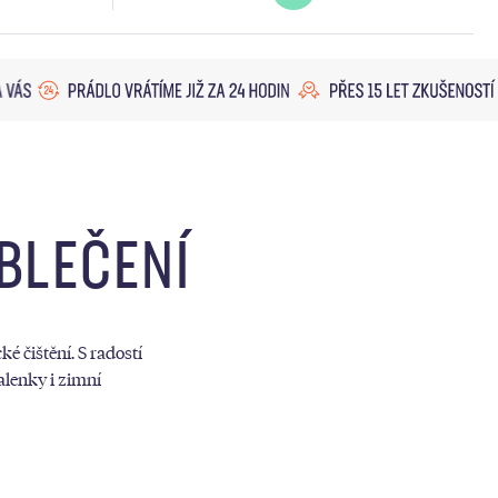
OBLEČENÍ
é čištění. S radostí
alenky i zimní