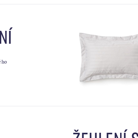
NÍ
é ho