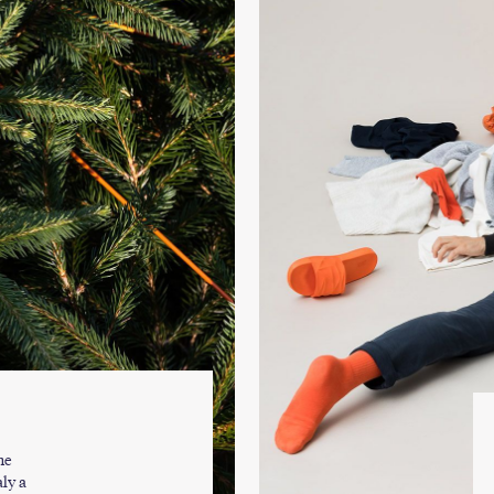
me
ly a