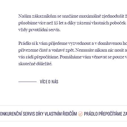
Našim zákazníkům se snažíme maximálně zjednodušit ži
působíme více než 15 let a díky zázemí vlastních poboče
vždy prvotřídní servis.
Prádlo si k vám přijedeme vyzvednout a v domluvenou h
přivezeme čisté a voňavé zpět. Nemusíte nikam nic nosit 
vás rádi přepočítáme. Pomáháme vám věnovat se pouze v
skutečně důležité.
VÍCE O NÁS