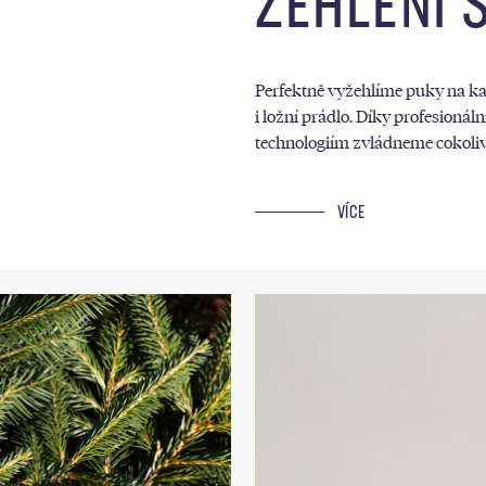
ŽEHLENÍ 
Perfektně vyžehlíme puky na kal
i ložní prádlo. Díky profesionál
technologiím zvládneme cokoliv
VÍCE