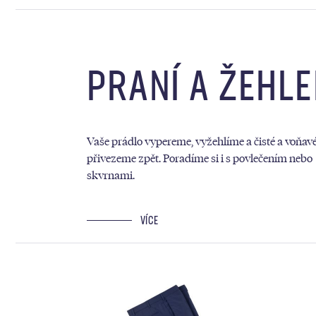
PRANÍ A ŽEHLE
Vaše prádlo vypereme, vyžehlíme a čisté a voňav
přivezeme zpět. Poradíme si i s povlečením nebo
skvrnami.
VÍCE