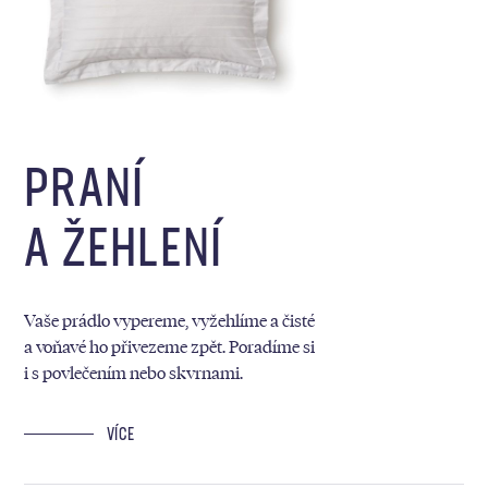
PRANÍ
A ŽEHLENÍ
Vaše prádlo vypereme, vyžehlíme a čisté
a voňavé ho přivezeme zpět. Poradíme si
i s povlečením nebo skvrnami.
VÍCE