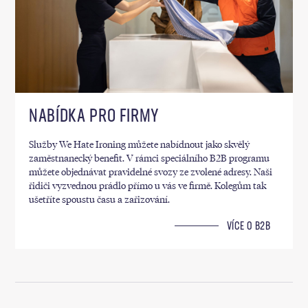
NABÍDKA PRO FIRMY
Služby We Hate Ironing můžete nabídnout jako skvělý
zaměstnanecký benefit. V rámci speciálního B2B programu
můžete objednávat pravidelné svozy ze zvolené adresy. Naši
řidiči vyzvednou prádlo přímo u vás ve firmě. Kolegům tak
ušetříte spoustu času a zařizování.
VÍCE O B2B