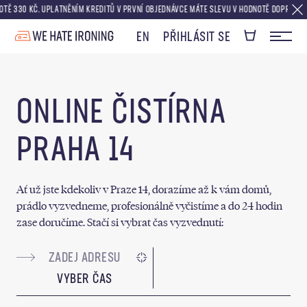
30 KČ. UPLATNĚNÍM KREDITŮ V PRVNÍ OBJEDNÁVCE MÁTE SLEVU V HODNOTĚ DOPRAVY ZDARM
EN
PŘIHLÁSIT SE
ONLINE ČISTÍRNA
PRAHA 14
Ať už jste kdekoliv v Praze 14, dorazíme až k vám domů,
prádlo vyzvedneme, profesionálně vyčistíme a do 24 hodin
zase doručíme. Stačí si vybrat čas vyzvednutí:
VYBER ČAS