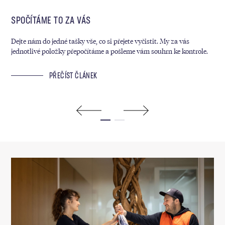
SPOČÍTÁME TO ZA VÁS
MY
Dejte nám do jedné tašky vše, co si přejete vyčistit. My za vás
Kaž
jednotlivé položky přepočítáme a pošleme vám souhrn ke kontrole.
sáz
ram
PŘEČÍST ČLÁNEK