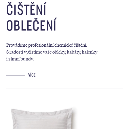
ČIŠTĚNÍ
OBLEČENÍ
Provádíme profesionální chemické čištění.
S radostí vyčistíme vaše obleky, kabáty, halenky
i zimní bundy.
VÍCE