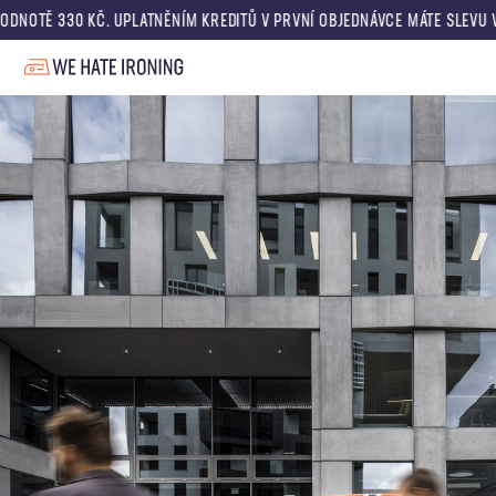
0 KČ. UPLATNĚNÍM KREDITŮ V PRVNÍ OBJEDNÁVCE MÁTE SLEVU V HODNOTĚ 