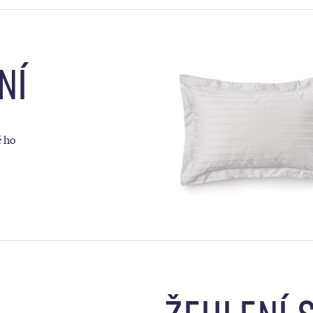
NÍ
é ho