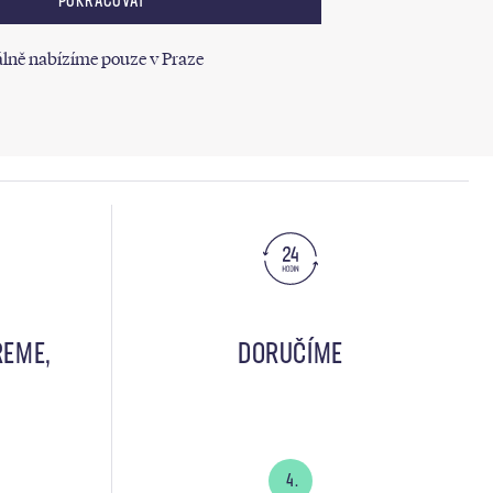
POKRAČOVAT
lně nabízíme pouze v Praze
REME,
DORUČÍME
4.