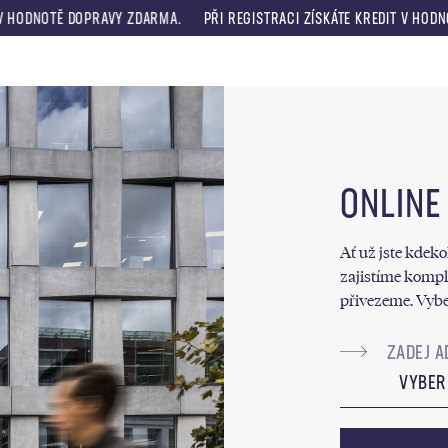
DOPRAVY ZDARMA.
PŘI REGISTRACI ZÍSKÁTE KREDIT V HODNOTĚ 330 KČ
Menu
ONLINE
Ať už jste kdekol
zajistíme komplet
přivezeme. Vyber
VYBER