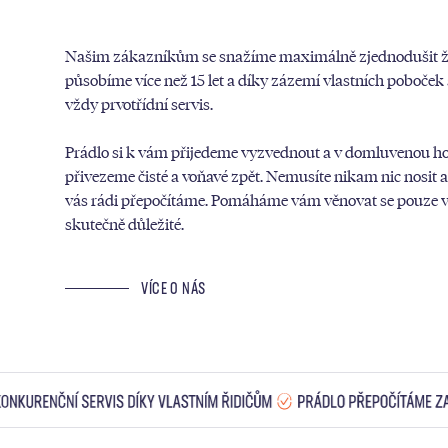
Našim zákazníkům se snažíme maximálně zjednodušit ži
působíme více než 15 let a díky zázemí vlastních poboče
vždy prvotřídní servis.
Prádlo si k vám přijedeme vyzvednout a v domluvenou h
přivezeme čisté a voňavé zpět. Nemusíte nikam nic nosit 
vás rádi přepočítáme. Pomáháme vám věnovat se pouze v
skutečně důležité.
VÍCE O NÁS