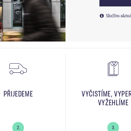
Službu aktuá
PŘIJEDEME
VYČISTÍME, VYPE
VYŽEHLÍME
2.
3.