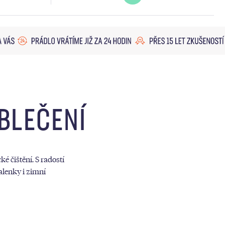
OBLEČENÍ
é čištění. S radostí
alenky i zimní