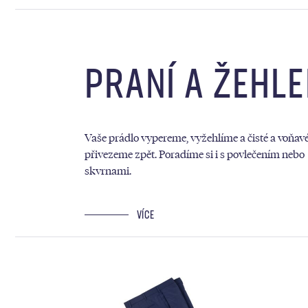
PRANÍ A ŽEHLE
Vaše prádlo vypereme, vyžehlíme a čisté a voňav
přivezeme zpět. Poradíme si i s povlečením nebo
skvrnami.
VÍCE