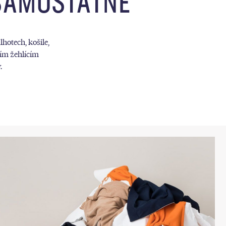
SAMOSTATNĚ
hotech, košile,
ním žehlícím
.