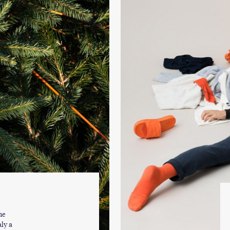
me
ly a