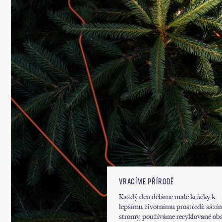
VRACÍME PŘÍRODĚ
Každý den děláme malé krůčky k
lepšímu životnímu prostředí: sází
stromy, používáme recyklované oba