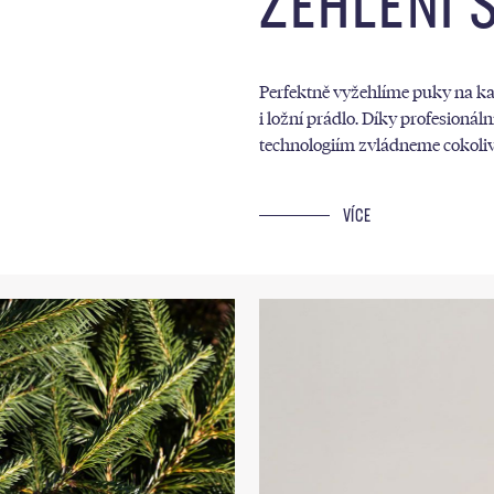
ŽEHLENÍ 
Perfektně vyžehlíme puky na kal
i ložní prádlo. Díky profesionál
technologiím zvládneme cokoliv
VÍCE