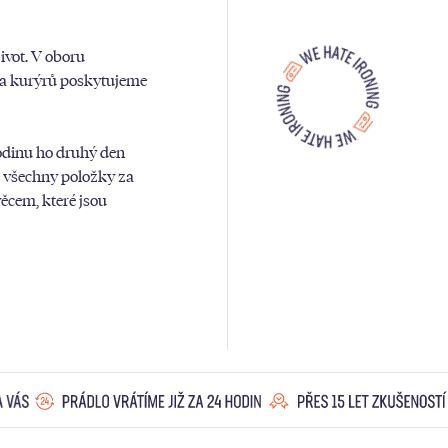
vot. V oboru
k a kurýrů poskytujeme
odinu ho druhý den
a všechny položky za
ěcem, které jsou