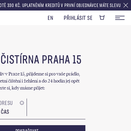
. UPLATNĚNÍM KREDITŮ V PRVNÍ OBJEDNÁVCE MÁTE SLEVU V HODNOTĚ DOPR
EN
PŘIHLÁSIT SE
 ČISTÍRNA PRAHA 15
iv v Praze 15, přijdeme si pro vaše prádlo,
ní čištění i žehlení a do 24 hodin jej opět
te si, kdy máme přijet:
 ČAS