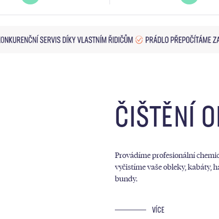
ČIŠTĚNÍ 
Provádíme profesionální chemick
vyčistíme vaše obleky, kabáty, h
bundy.
VÍCE