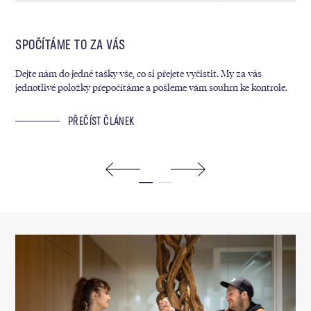
SPOČÍTÁME TO ZA VÁS
MY
Dejte nám do jedné tašky vše, co si přejete vyčistit. My za vás
Kaž
jednotlivé položky přepočítáme a pošleme vám souhrn ke kontrole.
sáz
ram
PŘEČÍST ČLÁNEK