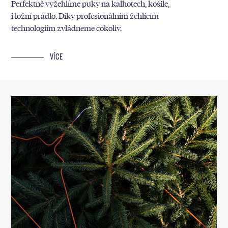
Perfektně vyžehlíme puky na kalhotech, košile,
i ložní prádlo. Díky profesionálním žehlícím
technologiím zvládneme cokoliv.
VÍCE