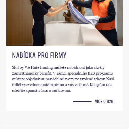
NABÍDKA PRO FIRMY
Služby We Hate Ironing můžete nabídnout jako skvělý
zaměstnanecký benefit. V rámci speciálního B2B programu
můžete objednávat pravidelné svozy ze zvolené adresy. Naši
řidiči vyzvednou prádlo přímo u vás ve firmě. Kolegům tak
ušetříte spoustu času a zařizování.
VÍCE O B2B