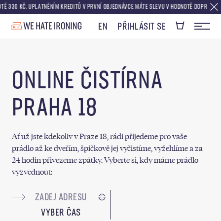
30 KČ. UPLATNĚNÍM KREDITŮ V PRVNÍ OBJEDNÁVCE MÁTE SLEVU V HODNOTĚ DOPRAVY ZDARMA
EN
PŘIHLÁSIT SE
ONLINE ČISTÍRNA
PRAHA 18
Ať už jste kdekoliv v Praze 18, rádi přijedeme pro vaše
prádlo až ke dveřím, špičkově jej vyčistíme, vyžehlíme a za
24 hodin přivezeme zpátky. Vyberte si, kdy máme prádlo
vyzvednout:
VYBER ČAS