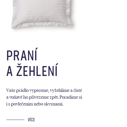
PRANÍ
A ŽEHLENÍ
Vaše prádlo vypereme, vyžehlíme a čisté
a voňavé ho přivezeme zpět. Poradíme si
i s povlečením nebo skvrnami.
VÍCE