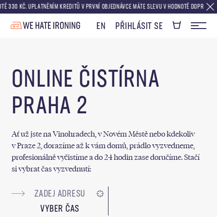
30 KČ. UPLATNĚNÍM KREDITŮ V PRVNÍ OBJEDNÁVCE MÁTE SLEVU V HODNOTĚ DOPRAVY ZDARM
EN
PŘIHLÁSIT SE
ONLINE ČISTÍRNA
PRAHA 2
Ať už jste na Vinohradech, v Novém Městě nebo kdekoliv
v Praze 2, dorazíme až k vám domů, prádlo vyzvedneme,
profesionálně vyčistíme a do 24 hodin zase doručíme. Stačí
si vybrat čas vyzvednutí:
VYBER ČAS