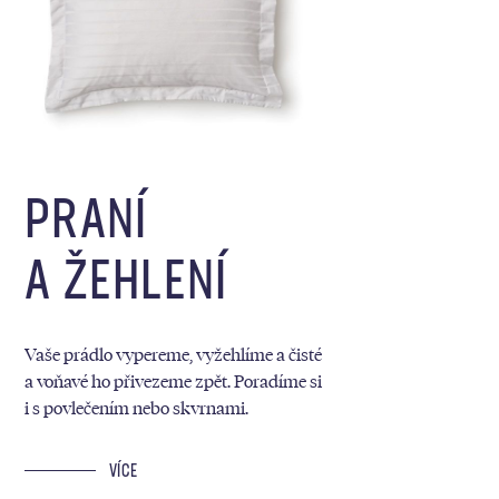
PRANÍ
A ŽEHLENÍ
Vaše prádlo vypereme, vyžehlíme a čisté
a voňavé ho přivezeme zpět. Poradíme si
i s povlečením nebo skvrnami.
VÍCE