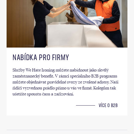
NABÍDKA PRO FIRMY
Služby We Hate Ironing můžete nabídnout jako skvělý
zaměstnanecký benefit. V rámci speciálního B2B programu
můžete objednávat pravidelné svozy ze zvolené adresy. Naši
řidiči vyzvednou prádlo přímo u vás ve firmě. Kolegům tak
ušetříte spoustu času a zařizování.
VÍCE O B2B