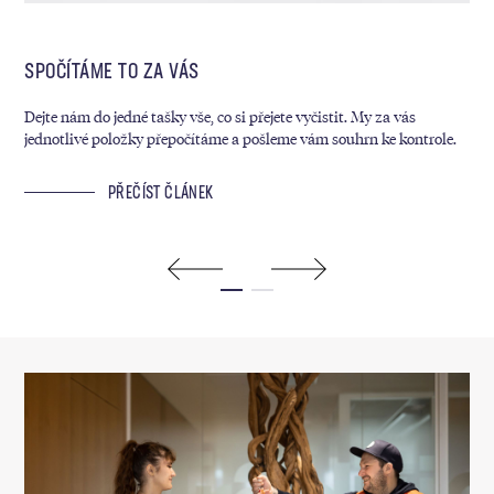
SPOČÍTÁME TO ZA VÁS
MY
Dejte nám do jedné tašky vše, co si přejete vyčistit. My za vás
Kaž
jednotlivé položky přepočítáme a pošleme vám souhrn ke kontrole.
sáz
ram
PŘEČÍST ČLÁNEK