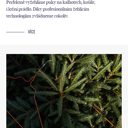
Perfektně vyžehlíme puky na kalhotech, košile,
i ložní prádlo. Díky profesionálním žehlícím
technologiím zvládneme cokoliv.
VÍCE