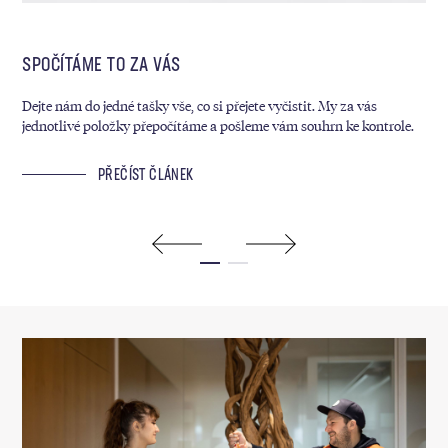
SPOČÍTÁME TO ZA VÁS
MY
Dejte nám do jedné tašky vše, co si přejete vyčistit. My za vás
Kaž
jednotlivé položky přepočítáme a pošleme vám souhrn ke kontrole.
sáz
ram
PŘEČÍST ČLÁNEK