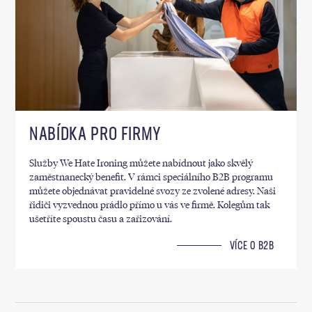
NABÍDKA PRO FIRMY
Služby We Hate Ironing můžete nabídnout jako skvělý
zaměstnanecký benefit. V rámci speciálního B2B programu
můžete objednávat pravidelné svozy ze zvolené adresy. Naši
řidiči vyzvednou prádlo přímo u vás ve firmě. Kolegům tak
ušetříte spoustu času a zařizování.
VÍCE O B2B