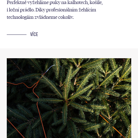
Perfektně vyžehlíme puky na kalhotech, košile,
i ložní prádlo. Díky profesionálním žehlícím
technologiím zvládneme cokoliv.
VÍCE