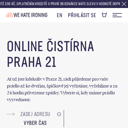
0 KČ. UPLATNĚNÍM KREDITŮ V PRVNÍ OBJEDNÁVCE MÁTE SLEVU V HODNOTĚ DOPRAVY ZDARMA
EN
PŘIHLÁSIT SE
ONLINE ČISTÍRNA
PRAHA 21
Ať už jste kdekoliv v Praze 21, rádi přijedeme pro vaše
prádlo až ke dveřím, špičkově jej vyčistíme, vyžehlíme a za
24 hodin přivezeme zpátky. Vyberte si, kdy máme prádlo
vyzvednout:
VYBER ČAS