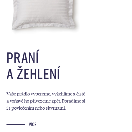
PRANÍ
A ŽEHLENÍ
Vaše prádlo vypereme, vyžehlíme a čisté
a voňavé ho přivezeme zpět. Poradíme si
i s povlečením nebo skvrnami.
VÍCE