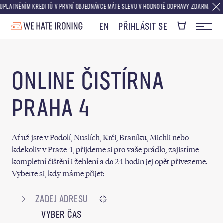
ATNĚNÍM KREDITŮ V PRVNÍ OBJEDNÁVCE MÁTE SLEVU V HODNOTĚ DOPRAVY ZDARMA.
PŘI 
EN
PŘIHLÁSIT SE
ONLINE ČISTÍRNA
PRAHA 4
Ať už jste v Podolí, Nuslích, Krči, Braníku, Michli nebo
kdekoliv v Praze 4, přijdeme si pro vaše prádlo, zajistíme
kompletní čištění i žehlení a do 24 hodin jej opět přivezeme.
Vyberte si, kdy máme přijet:
VYBER ČAS