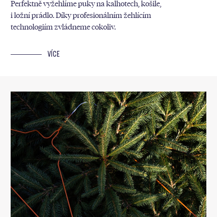
Perfektně vyžehlíme puky na kalhotech, košile,
i ložní prádlo. Díky profesionálním žehlícím
technologiím zvládneme cokoliv.
VÍCE