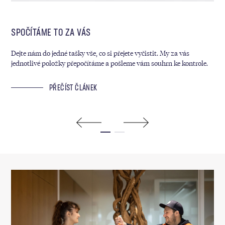
SPOČÍTÁME TO ZA VÁS
MY
Dejte nám do jedné tašky vše, co si přejete vyčistit. My za vás
Kaž
jednotlivé položky přepočítáme a pošleme vám souhrn ke kontrole.
sáz
ram
PŘEČÍST ČLÁNEK