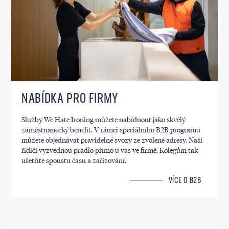
NABÍDKA PRO FIRMY
Služby We Hate Ironing můžete nabídnout jako skvělý
zaměstnanecký benefit. V rámci speciálního B2B programu
můžete objednávat pravidelné svozy ze zvolené adresy. Naši
řidiči vyzvednou prádlo přímo u vás ve firmě. Kolegům tak
ušetříte spoustu času a zařizování.
VÍCE O B2B