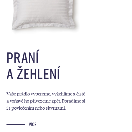
PRANÍ
A ŽEHLENÍ
Vaše prádlo vypereme, vyžehlíme a čisté
a voňavé ho přivezeme zpět. Poradíme si
i s povlečením nebo skvrnami.
VÍCE