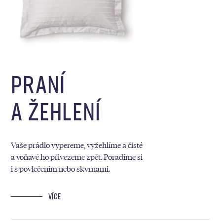
PRANÍ
A ŽEHLENÍ
Vaše prádlo vypereme, vyžehlíme a čisté
a voňavé ho přivezeme zpět. Poradíme si
i s povlečením nebo skvrnami.
VÍCE