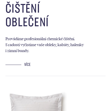
ČIŠTĚNÍ
OBLEČENÍ
Provádíme profesionální chemické čištění.
S radostí vyčistíme vaše obleky, kabáty, halenky
i zimní bundy.
VÍCE