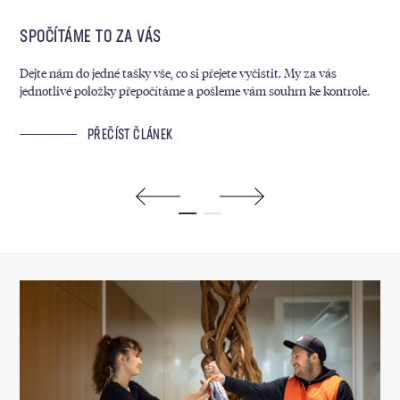
SPOČÍTÁME TO ZA VÁS
MY
Dejte nám do jedné tašky vše, co si přejete vyčistit. My za vás
Kaž
jednotlivé položky přepočítáme a pošleme vám souhrn ke kontrole.
sáz
ram
PŘEČÍST ČLÁNEK