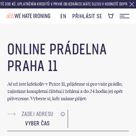
30 KČ. UPLATNĚNÍM KREDITŮ V PRVNÍ OBJEDNÁVCE MÁTE SLEVU V HODNOTĚ DOPRAVY ZDARMA
EN
PŘIHLÁSIT SE
ONLINE PRÁDELNA
PRAHA 11
Ať už jste kdekoliv v Praze 11, přijdeme si pro vaše prádlo,
zajistíme kompletní čištění i žehlení a do 24 hodin jej opět
přivezeme. Vyberte si, kdy máme přijet:
VYBER ČAS