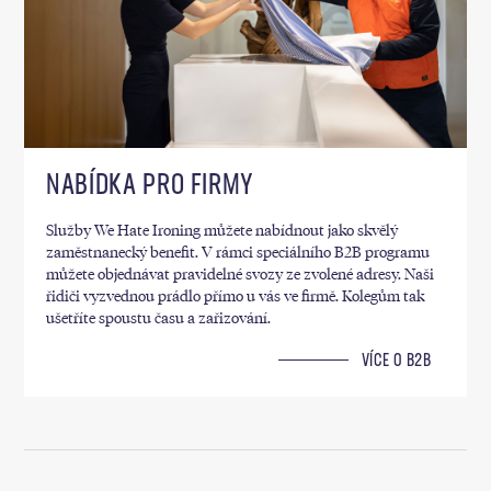
NABÍDKA PRO FIRMY
Služby We Hate Ironing můžete nabídnout jako skvělý
zaměstnanecký benefit. V rámci speciálního B2B programu
můžete objednávat pravidelné svozy ze zvolené adresy. Naši
řidiči vyzvednou prádlo přímo u vás ve firmě. Kolegům tak
ušetříte spoustu času a zařizování.
VÍCE O B2B