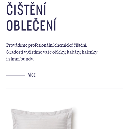
ČIŠTĚNÍ
OBLEČENÍ
Provádíme profesionální chemické čištění.
S radostí vyčistíme vaše obleky, kabáty, halenky
i zimní bundy.
VÍCE