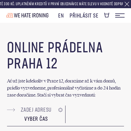
0 KČ. UPLATNĚNÍM KREDITŮ V PRVNÍ OBJEDNÁVCE MÁTE SLEVU V HODNOTĚ DOPRAVY ZDARMA
EN
PŘIHLÁSIT SE
ONLINE PRÁDELNA
PRAHA 12
Ať už jste kdekoliv v Praze 12, dorazíme až k vám domů,
prádlo vyzvedneme, profesionálně vyčistíme a do 24 hodin
zase doručíme. Stačí si vybrat čas vyzvednutí:
VYBER ČAS