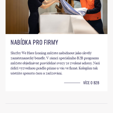
NABÍDKA PRO FIRMY
Služby We Hate Ironing můžete nabídnout jako skvělý
zaměstnanecký benefit. V rámci speciálního B2B programu
můžete objednávat pravidelné svozy ze zvolené adresy. Naši
řidiči vyzvednou prádlo přímo u vás ve firmě. Kolegům tak
ušetříte spoustu času a zařizování.
VÍCE O B2B