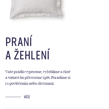
PRANÍ
A ŽEHLENÍ
Vaše prádlo vypereme, vyžehlíme a čisté
a voňavé ho přivezeme zpět. Poradíme si
i s povlečením nebo skvrnami.
VÍCE