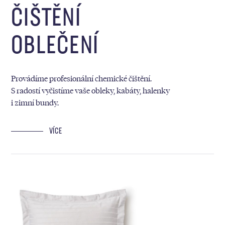
ČIŠTĚNÍ
OBLEČENÍ
Provádíme profesionální chemické čištění.
S radostí vyčistíme vaše obleky, kabáty, halenky
i zimní bundy.
VÍCE