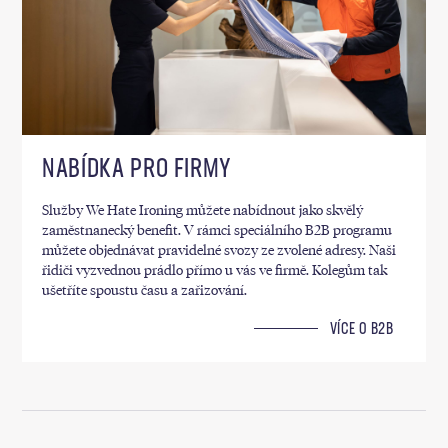
NABÍDKA PRO FIRMY
Služby We Hate Ironing můžete nabídnout jako skvělý
zaměstnanecký benefit. V rámci speciálního B2B programu
můžete objednávat pravidelné svozy ze zvolené adresy. Naši
řidiči vyzvednou prádlo přímo u vás ve firmě. Kolegům tak
ušetříte spoustu času a zařizování.
VÍCE O B2B