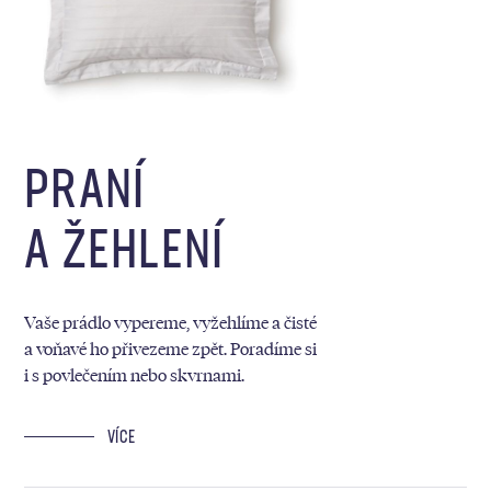
PRANÍ
A ŽEHLENÍ
Vaše prádlo vypereme, vyžehlíme a čisté
a voňavé ho přivezeme zpět. Poradíme si
i s povlečením nebo skvrnami.
VÍCE