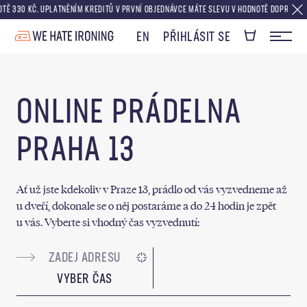
30 KČ. UPLATNĚNÍM KREDITŮ V PRVNÍ OBJEDNÁVCE MÁTE SLEVU V HODNOTĚ DOPRAVY ZDARMA
EN
PŘIHLÁSIT SE
ONLINE PRÁDELNA
PRAHA 13
Ať už jste kdekoliv v Praze 13, prádlo od vás vyzvedneme až
u dveří, dokonale se o něj postaráme a do 24 hodin je zpět
u vás. Vyberte si vhodný čas vyzvednutí:
VYBER ČAS