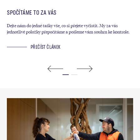
SPOČÍTÁME TO ZA VÁS
MY
Dejte nám do jedné tašky vše, co si přejete vyčistit. My za vás
Kaž
jednotlivé položky přepočítáme a pošleme vám souhrn ke kontrole.
sáz
ram
PŘEČÍST ČLÁNEK