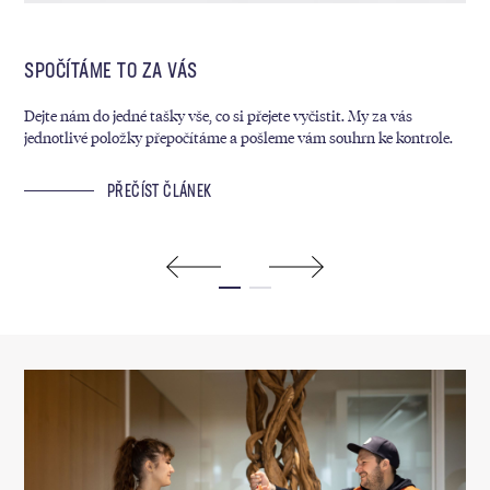
SPOČÍTÁME TO ZA VÁS
MY
Dejte nám do jedné tašky vše, co si přejete vyčistit. My za vás
Kaž
jednotlivé položky přepočítáme a pošleme vám souhrn ke kontrole.
sáz
ram
PŘEČÍST ČLÁNEK