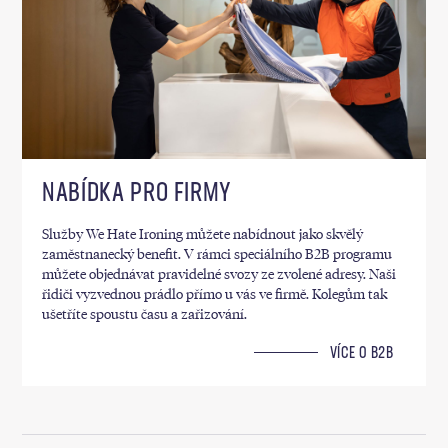
NABÍDKA PRO FIRMY
Služby We Hate Ironing můžete nabídnout jako skvělý
zaměstnanecký benefit. V rámci speciálního B2B programu
můžete objednávat pravidelné svozy ze zvolené adresy. Naši
řidiči vyzvednou prádlo přímo u vás ve firmě. Kolegům tak
ušetříte spoustu času a zařizování.
VÍCE O B2B