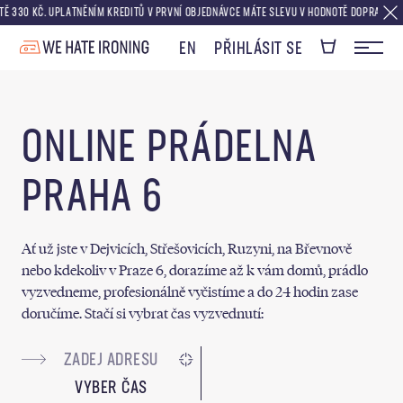
0 KČ. UPLATNĚNÍM KREDITŮ V PRVNÍ OBJEDNÁVCE MÁTE SLEVU V HODNOTĚ DOPRAVY ZDARMA
EN
PŘIHLÁSIT SE
ONLINE PRÁDELNA
PRAHA 6
Ať už jste v Dejvicích, Střešovicích, Ruzyni, na Břevnově
nebo kdekoliv v Praze 6, dorazíme až k vám domů, prádlo
vyzvedneme, profesionálně vyčistíme a do 24 hodin zase
doručíme. Stačí si vybrat čas vyzvednutí:
VYBER ČAS