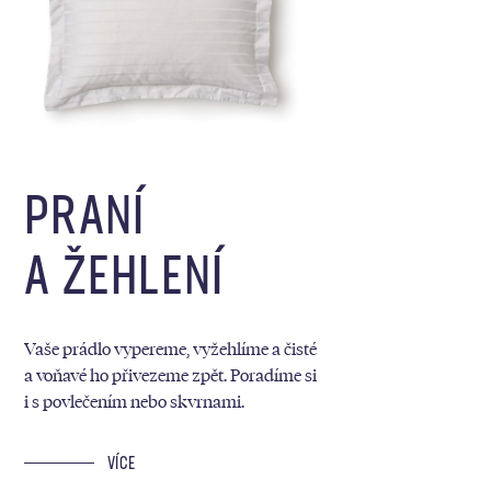
PRANÍ
A ŽEHLENÍ
Vaše prádlo vypereme, vyžehlíme a čisté
a voňavé ho přivezeme zpět. Poradíme si
i s povlečením nebo skvrnami.
VÍCE