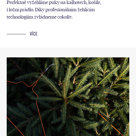
Perfektně vyžehlíme puky na kalhotech, košile,
i ložní prádlo. Díky profesionálním žehlícím
technologiím zvládneme cokoliv.
VÍCE