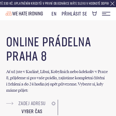
0 KČ. UPLATNĚNÍM KREDITŮ V PRVNÍ OBJEDNÁVCE MÁTE SLEVU V HODNOTĚ DOPRAVY ZDARMA
EN
PŘIHLÁSIT SE
ONLINE PRÁDELNA
PRAHA 8
Ať už jste v Karlíně, Libni, Kobylisích nebo kdekoliv v Praze
8, přijdeme si pro vaše prádlo, zajistíme kompletní čištění
i žehlení a do 24 hodin jej opět přivezeme. Vyberte si, kdy
máme přijet:
VYBER ČAS