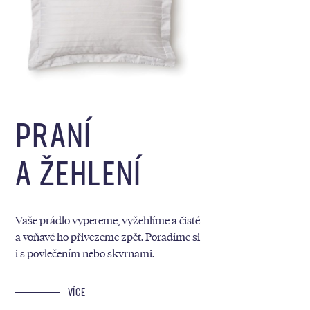
PRANÍ
A ŽEHLENÍ
Vaše prádlo vypereme, vyžehlíme a čisté
a voňavé ho přivezeme zpět. Poradíme si
i s povlečením nebo skvrnami.
VÍCE