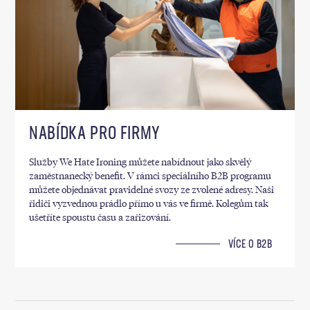
NABÍDKA PRO FIRMY
Služby We Hate Ironing můžete nabídnout jako skvělý
zaměstnanecký benefit. V rámci speciálního B2B programu
můžete objednávat pravidelné svozy ze zvolené adresy. Naši
řidiči vyzvednou prádlo přímo u vás ve firmě. Kolegům tak
ušetříte spoustu času a zařizování.
VÍCE O B2B