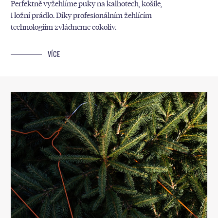
Perfektně vyžehlíme puky na kalhotech, košile,
i ložní prádlo. Díky profesionálním žehlícím
technologiím zvládneme cokoliv.
VÍCE