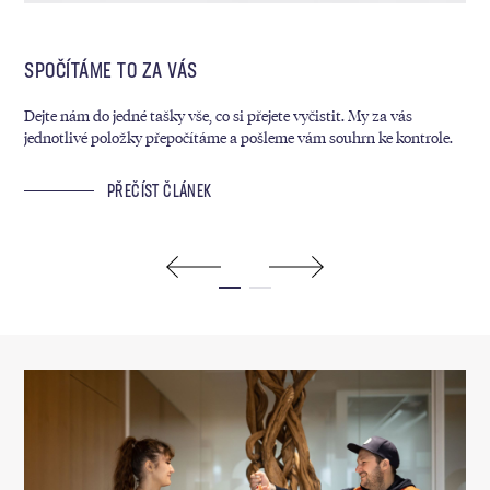
SPOČÍTÁME TO ZA VÁS
MY
Dejte nám do jedné tašky vše, co si přejete vyčistit. My za vás
Kaž
jednotlivé položky přepočítáme a pošleme vám souhrn ke kontrole.
sáz
ram
PŘEČÍST ČLÁNEK