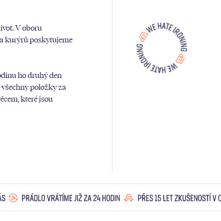
vot. V oboru
k a kurýrů poskytujeme
odinu ho druhý den
a všechny položky za
ěcem, které jsou