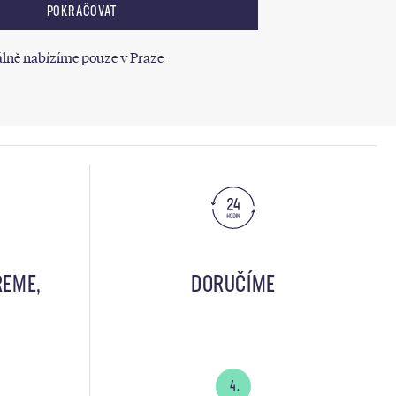
POKRAČOVAT
lně nabízíme pouze v Praze
REME,
DORUČÍME
4.