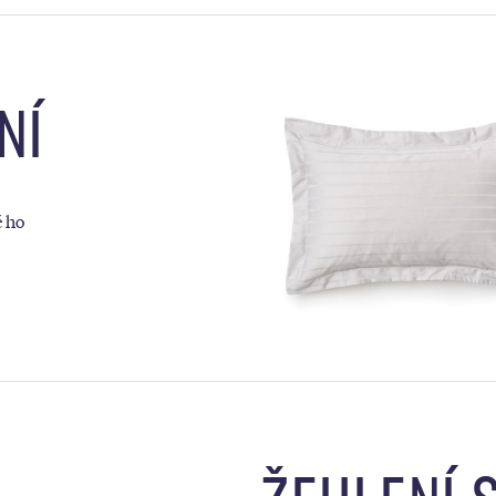
NÍ
é ho