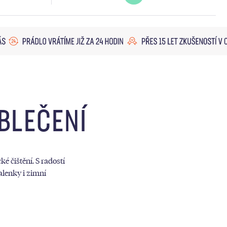
OBLEČENÍ
é čištění. S radostí
alenky i zimní