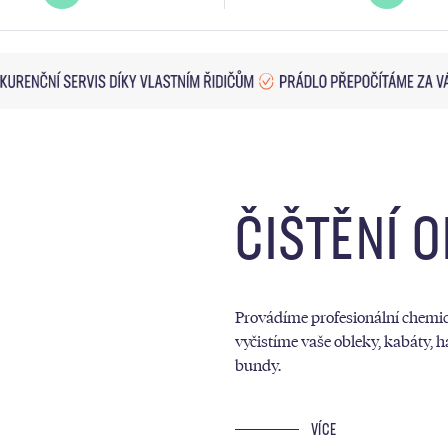
ČIŠTĚNÍ 
Provádíme profesionální chemick
vyčistíme vaše obleky, kabáty, h
bundy.
VÍCE