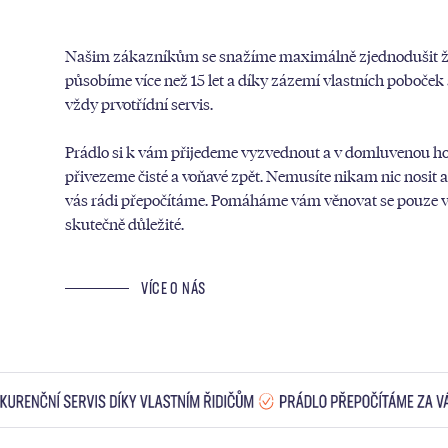
Našim zákazníkům se snažíme maximálně zjednodušit ži
působíme více než 15 let a díky zázemí vlastních poboče
vždy prvotřídní servis.
Prádlo si k vám přijedeme vyzvednout a v domluvenou h
přivezeme čisté a voňavé zpět. Nemusíte nikam nic nosit 
vás rádi přepočítáme. Pomáháme vám věnovat se pouze v
skutečně důležité.
VÍCE O NÁS