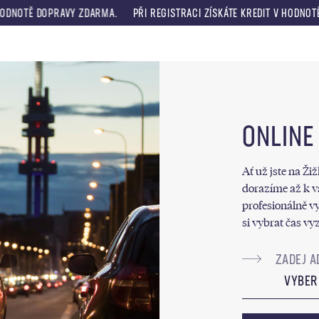
RAVY ZDARMA.
PŘI REGISTRACI ZÍSKÁTE KREDIT V HODNOTĚ 330 KČ. UP
Menu
ONLINE
Ať už jste na Ži
dorazíme až k 
profesionálně vy
si vybrat čas vy
VYBER