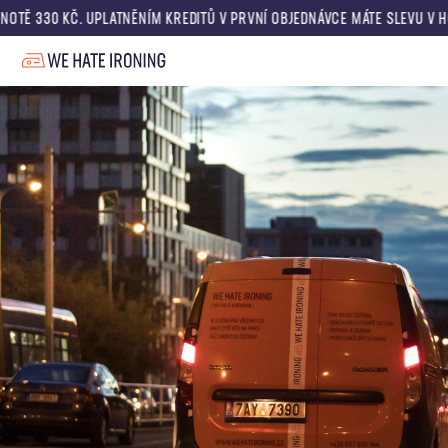
. UPLATNĚNÍM KREDITŮ V PRVNÍ OBJEDNÁVCE MÁTE SLEVU V HODNOTĚ DOP