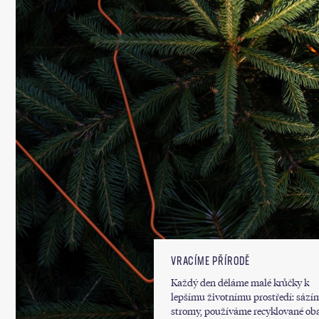
VRACÍME PŘÍRODĚ
Každý den děláme malé krůčky k
lepšímu životnímu prostředí: sází
stromy, používáme recyklované oba