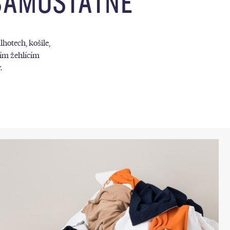
SAMOSTATNĚ
hotech, košile,
ním žehlícím
.