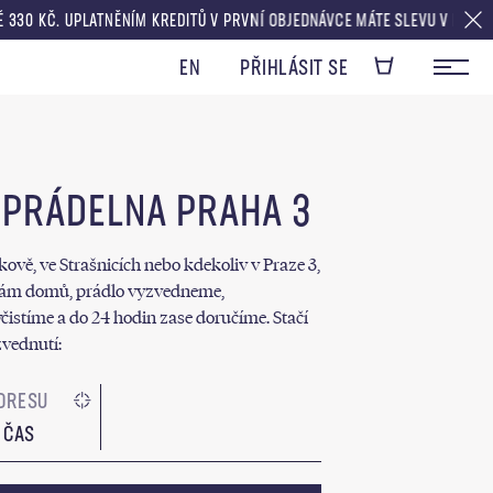
LATNĚNÍM KREDITŮ V PRVNÍ OBJEDNÁVCE MÁTE SLEVU V HODNOTĚ DOPRAVY
EN
PŘIHLÁSIT SE
 PRÁDELNA PRAHA 3
žkově, ve Strašnicích nebo kdekoliv v Praze 3,
vám domů, prádlo vyzvedneme,
čistíme a do 24 hodin zase doručíme. Stačí
zvednutí:
 ČAS