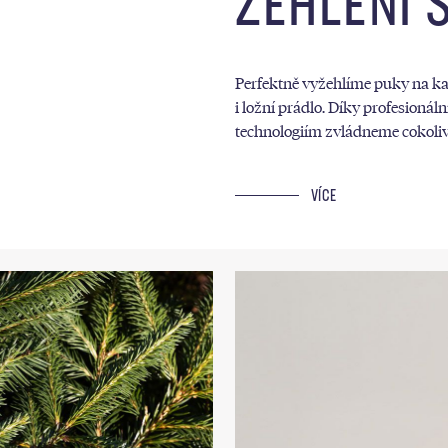
ŽEHLENÍ 
Perfektně vyžehlíme puky na kal
i ložní prádlo. Díky profesionál
technologiím zvládneme cokoliv
VÍCE