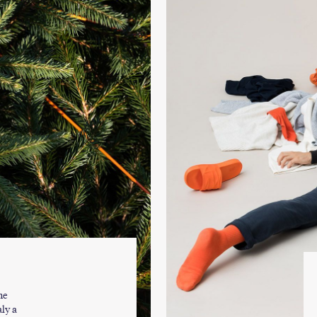
me
ly a