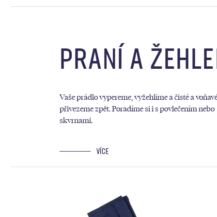
PRANÍ A ŽEHLE
Vaše prádlo vypereme, vyžehlíme a čisté a voňav
přivezeme zpět. Poradíme si i s povlečením nebo
skvrnami.
VÍCE