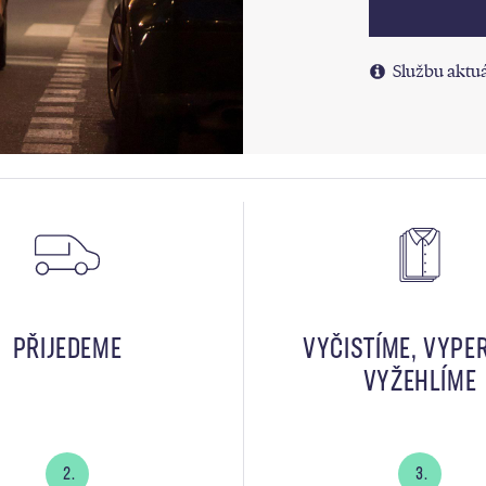
Službu aktuá
PŘIJEDEME
VYČISTÍME, VYPE
VYŽEHLÍME
2.
3.